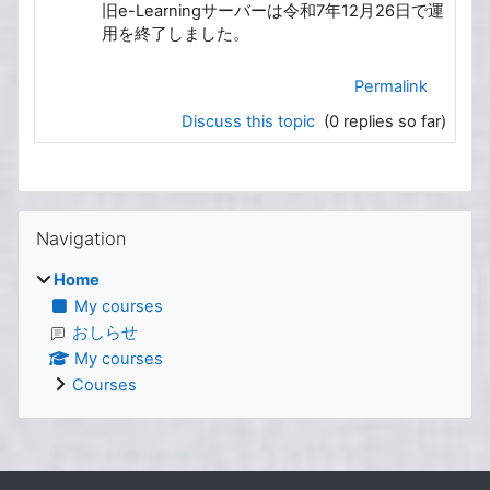
旧e-Learningサーバーは令和7年12月26日で運
用を終了しました。
Permalink
Discuss this topic
(0 replies so far)
Blocks
Skip Navigation
Navigation
Home
My courses
おしらせ
My courses
Courses
Supplementary blocks