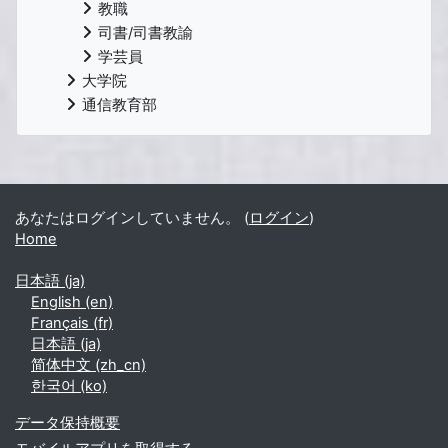
教職
司書/司書教諭
学芸員
大学院
通信教育部
補助ブロック
あなたはログインしていません。 (
ログイン
)
Home
日本語 ‎(ja)‎
English ‎(en)‎
Français ‎(fr)‎
日本語 ‎(ja)‎
简体中文 ‎(zh_cn)‎
한국어 ‎(ko)‎
データ保持概要